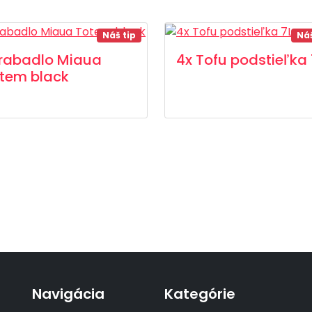
Náš tip
Náš
rabadlo Miaua
4x Tofu podstieľka 
tem black
Navigácia
Kategórie