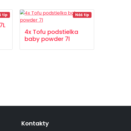
 tip
Náš tip
7L
4x Tofu podstielka
baby powder 7l
Kontakty