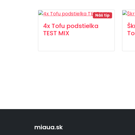
Náš tip
4x Tofu podstielka
Šk
TEST MIX
To
miaua.sk