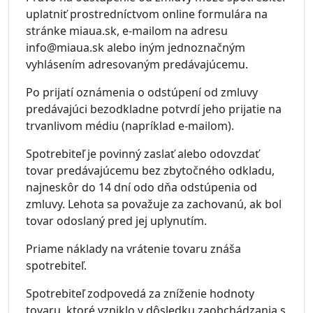
uplatniť prostredníctvom online formulára na
stránke miaua.sk, e-mailom na adresu
info@miaua.sk alebo iným jednoznačným
vyhlásením adresovaným predávajúcemu.
Po prijatí oznámenia o odstúpení od zmluvy
predávajúci bezodkladne potvrdí jeho prijatie na
trvanlivom médiu (napríklad e-mailom).
Spotrebiteľ je povinný zaslať alebo odovzdať
tovar predávajúcemu bez zbytočného odkladu,
najneskôr do 14 dní odo dňa odstúpenia od
zmluvy. Lehota sa považuje za zachovanú, ak bol
tovar odoslaný pred jej uplynutím.
Priame náklady na vrátenie tovaru znáša
spotrebiteľ.
Spotrebiteľ zodpovedá za zníženie hodnoty
tovaru, ktoré vzniklo v dôsledku zaobchádzania s