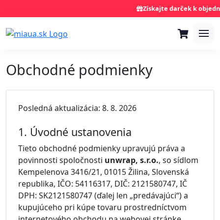
Získajte darček k objedná
Obchodné podmienky
Posledná aktualizácia: 8. 8. 2026
1. Úvodné ustanovenia
Tieto obchodné podmienky upravujú práva a
povinnosti spoločnosti
unwrap, s.r.o.
, so sídlom
Kempelenova 3416/21, 01015 Žilina, Slovenská
republika, IČO: 54116317, DIČ: 2121580747, IČ
DPH: SK2121580747 (ďalej len „predávajúci“) a
kupujúceho pri kúpe tovaru prostredníctvom
internetového obchodu na webovej stránke