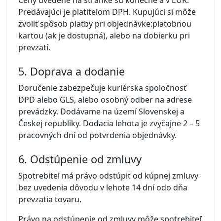
Ceny uvedené na stránke sú konečné a v EUR.
Predávajúci je platiteľom DPH. Kupujúci si môže
zvoliť spôsob platby pri objednávke:platobnou
kartou (ak je dostupná), alebo na dobierku pri
prevzatí.
5. Doprava a dodanie
Doručenie zabezpečuje kuriérska spoločnosť
DPD alebo GLS, alebo osobný odber na adrese
prevádzky. Dodávame na území Slovenskej a
Českej republiky. Dodacia lehota je zvyčajne 2 – 5
pracovných dní od potvrdenia objednávky.
6. Odstúpenie od zmluvy
Spotrebiteľ má právo odstúpiť od kúpnej zmluvy
bez uvedenia dôvodu v lehote 14 dní odo dňa
prevzatia tovaru.
Právo na odstúpenie od zmluvy môže spotrebiteľ