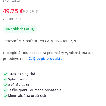
SKU: 103893
49.75 €
52.25 €
vrátane DPH
Na sklade (30 ks)
Testovací MIX balíček - 5x CAT&RINA Tofu 5,5l.
Ekologická Tofu podstielka pre mačky vyrobená 100 % z
prírodných a…
Celý popis produktu
100% ekologická
Splachovateľná
5 vôní v balení
Ťažšie granulky, menej vynášania
Minimalizácia prašnosti