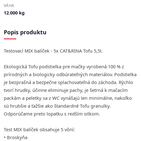
VÁHA
12.000 kg
Popis produktu
Testovací MIX balíček - 5x CAT&RINA Tofu 5,5l.
Ekologická Tofu podstielka pre mačky vyrobená 100 % z
prírodných a biologicky odbúrateľných materiálov. Podstielka
je bezprašná a bezpečne splachovateľná do záchoda. Rýchlo
tvorí hrudky, účinne eliminuje pachy, je šetrná k mačacím
packám a peletky sa z WC vynášajú len minimálne, nakoľko
sú hrubšie a ťažšie ako štandardné Tofu granulky.
Odporúčame preto lopatku s redším sitkom.
Test MIX balíček obsahuje 5 vôní:
• Broskyňa