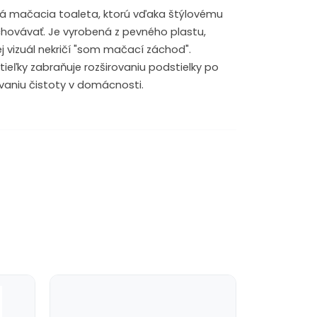
á mačacia toaleta, ktorú vďaka štýlovému
hovávať. Je vyrobená z pevného plastu,
jej vizuál nekričí "som mačací záchod".
eľky zabraňuje rozširovaniu podstielky po
iavaniu čistoty v domácnosti.