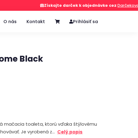
Získajte darček k objednávke cez
Darčekovač
O nás
Kontakt
Prihlásiť sa
ome Black
á mačacia toaleta, ktorú vďaka štýlovému
chovávať. Je vyrobená z…
Celý popis