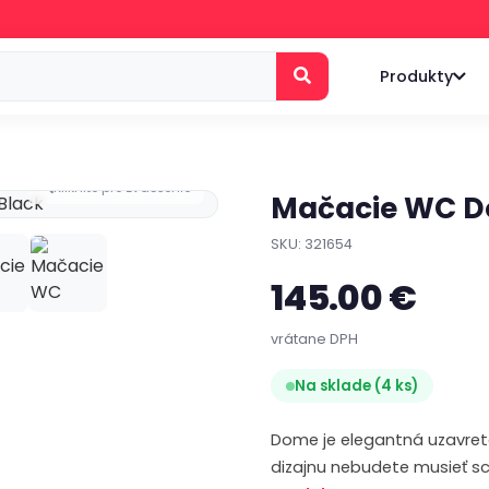
Produkty
Kliknite pre zväčšenie
Mačacie WC D
SKU: 321654
145.00 €
vrátane DPH
Na sklade (4 ks)
Dome je elegantná uzavret
dizajnu nebudete musieť s