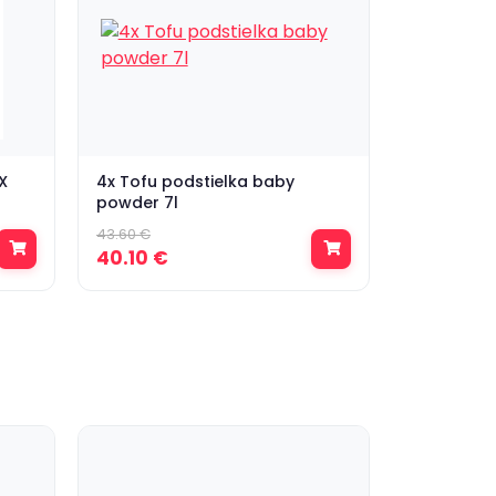
X
4x Tofu podstielka baby
powder 7l
43.60 €
40.10 €