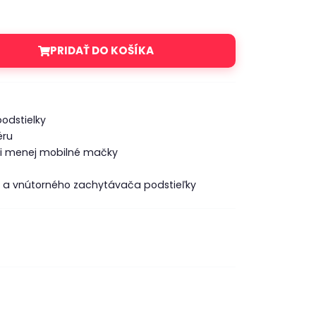
PRIDAŤ DO KOŠÍKA
odstielky
éru
, či menej mobilné mačky
y a vnútorného zachytávača podstieľky