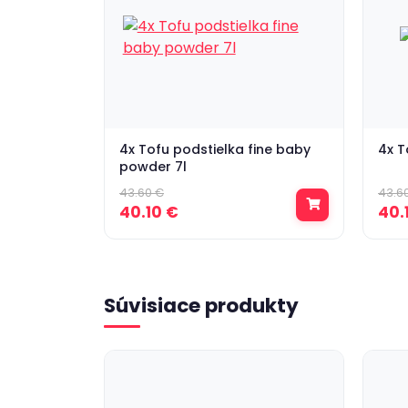
4x Tofu podstielka fine baby
4x T
powder 7l
43.60 €
43.6
40.10 €
40.
Súvisiace produkty