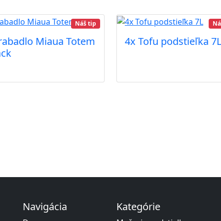
Náš tip
Ná
rabadlo Miaua Totem
4x Tofu podstieľka 7
ack
Navigácia
Kategórie