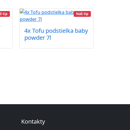
š tip
Náš tip
L
4x Tofu podstielka baby
powder 7l
Kontakty