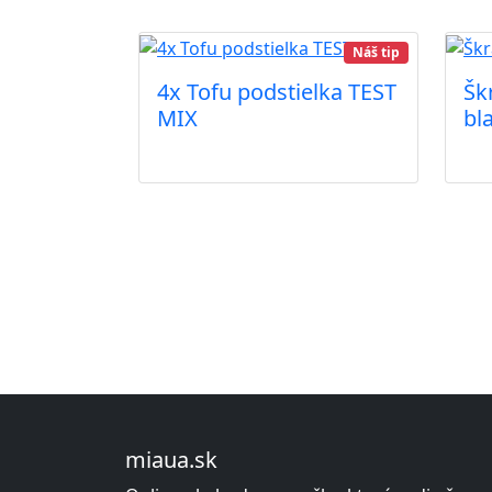
Náš tip
4x Tofu podstielka TEST
Šk
MIX
bl
miaua.sk