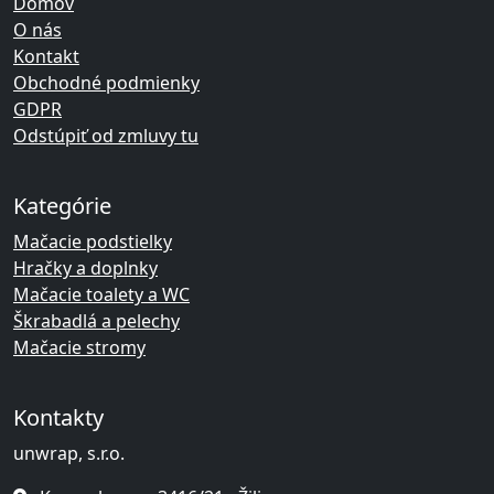
Domov
O nás
Kontakt
Obchodné podmienky
GDPR
Odstúpiť od zmluvy tu
Kategórie
Mačacie podstielky
Hračky a doplnky
Mačacie toalety a WC
Škrabadlá a pelechy
Mačacie stromy
Kontakty
unwrap, s.r.o.