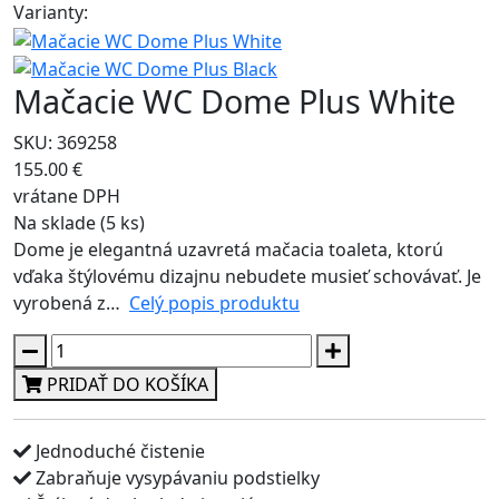
Varianty:
Mačacie WC Dome Plus White
SKU: 369258
155.00 €
vrátane DPH
Na sklade (5 ks)
Dome je elegantná uzavretá mačacia toaleta, ktorú
vďaka štýlovému dizajnu nebudete musieť schovávať. Je
vyrobená z…
Celý popis produktu
PRIDAŤ DO KOŠÍKA
Jednoduché čistenie
Zabraňuje vysypávaniu podstielky