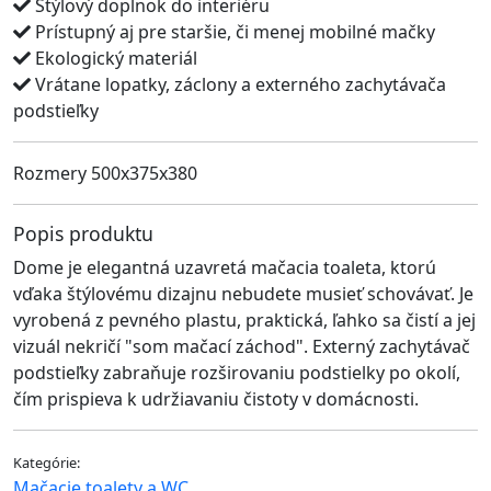
Štýlový doplnok do interiéru
Prístupný aj pre staršie, či menej mobilné mačky
Ekologický materiál
Vrátane lopatky, záclony a externého zachytávača
podstieľky
Rozmery
500x375x380
Popis produktu
Dome je elegantná uzavretá mačacia toaleta, ktorú
vďaka štýlovému dizajnu nebudete musieť schovávať. Je
vyrobená z pevného plastu, praktická, ľahko sa čistí a jej
vizuál nekričí "som mačací záchod". Externý zachytávač
podstieľky zabraňuje rozširovaniu podstielky po okolí,
čím prispieva k udržiavaniu čistoty v domácnosti.
Kategórie:
Mačacie toalety a WC