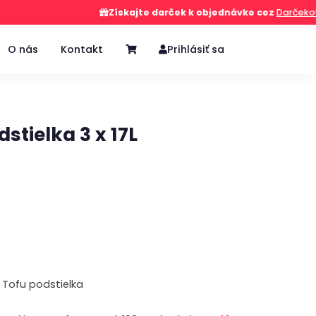
Získajte darček k objednávke cez
Darčekovač
O nás
Kontakt
Prihlásiť sa
stielka 3 x 17L
o Tofu podstielka