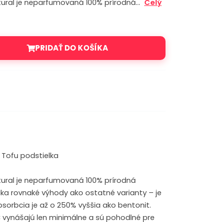
tural je neparfumovaná 100% prírodná…
Celý
PRIDAŤ DO KOŠÍKA
o Tofu podstielka
ural je neparfumovaná 100% prírodná
ka rovnaké výhody ako ostatné varianty – je
bsorbcia je až o 250% vyššia ako bentonit.
 vynášajú len minimálne a sú pohodlné pre