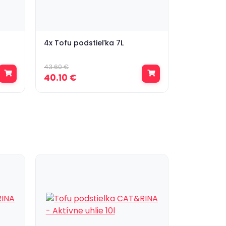
4x Tofu podstieľka 7L
43.60 €
40.10 €