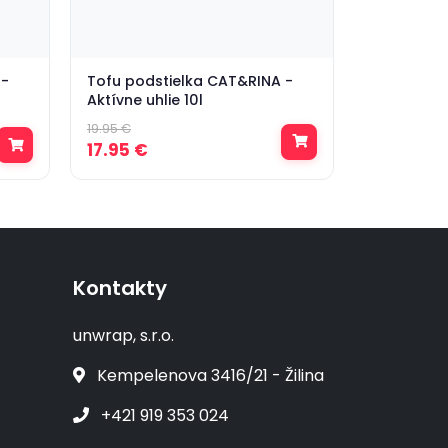
 -
Tofu podstielka CAT&RINA -
Aktívne uhlie 10l
19.95 €
17.95 €
Kontakty
unwrap, s.r.o.
Kempelenova 3416/21 - Žilina
+421 919 353 024