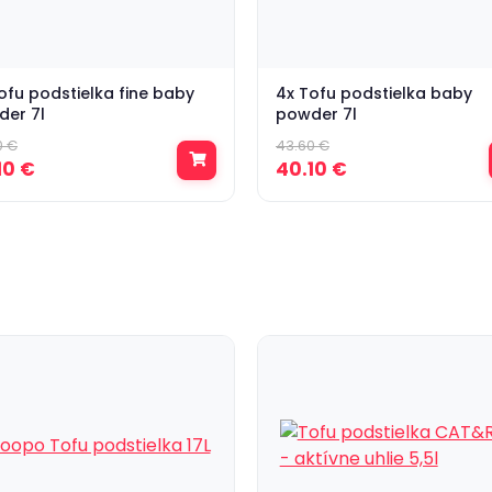
ofu podstielka fine baby
4x Tofu podstielka baby
er 7l
powder 7l
0 €
43.60 €
10 €
40.10 €