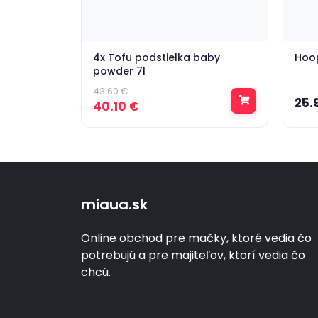
4x Tofu podstielka baby
Hoop
powder 7l
43.60 €
25.
40.10 €
miaua.sk
Online obchod pre mačky, ktoré vedia čo
potrebujú a pre majiteľov, ktorí vedia čo
chcú.