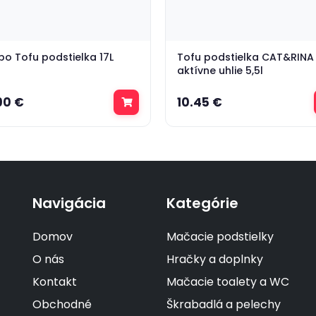
o Tofu podstielka 17L
Tofu podstielka CAT&RINA
aktívne uhlie 5,5l
90 €
10.45 €
Navigácia
Kategórie
Domov
Mačacie podstielky
O nás
Hračky a doplnky
Kontakt
Mačacie toalety a WC
Obchodné
Škrabadlá a pelechy