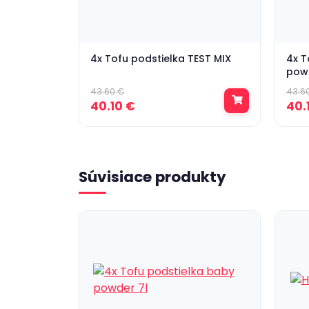
4x Tofu podstielka TEST MIX
4x T
powd
43.60 €
43.6
40.10 €
40.
Súvisiace produkty