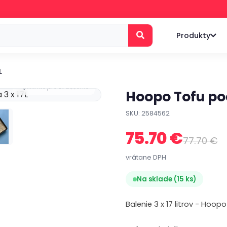
Produkty
L
Kliknite pre zväčšenie
Hoopo Tofu pod
SKU: 2584562
75.70 €
77.70 €
vrátane DPH
Na sklade (15 ks)
Balenie 3 x 17 litrov - Hoop