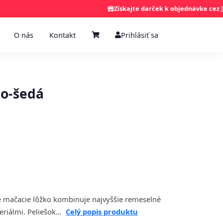
Získajte darček k objednávke cez
Darče
O nás
Kontakt
Prihlásiť sa
do-šedá
é mačacie lôžko kombinuje najvyššie remeselné
teriálmi. Peliešok…
Celý popis produktu