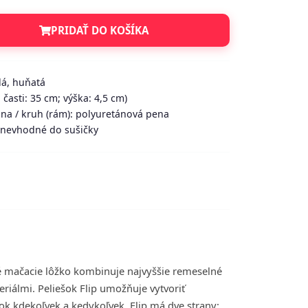
PRIDAŤ DO KOŠÍKA
lá, huňatá
 časti: 35 cm; výška: 4,5 cm)
lna / kruh (rám): polyuretánová pena
- nevhodné do sušičky
é mačacie lôžko kombinuje najvyššie remeselné
eriálmi. Peliešok Flip umožňuje vytvoriť
k kdekoľvek a kedykoľvek. Flip má dve strany: