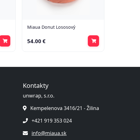
Miaua Donut Lososový
54.00 €
Kontakty
unwrap, s.r.o.
Kempelenova 3416/21 - Žilina
+421 919 353 024
info@miaua.sk