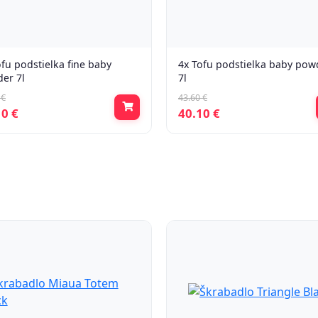
ofu podstielka fine baby
4x Tofu podstielka baby pow
er 7l
7l
 €
43.60 €
10 €
40.10 €