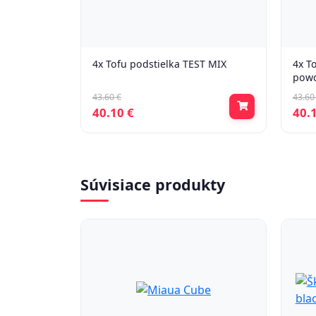
4x Tofu podstielka TEST MIX
4x T
powd
43.60 €
43.60
40.10 €
40.
Súvisiace produkty