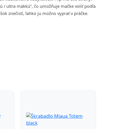
lú / ultra mäkkú“, čo umožňuje mačke voliť podľa
ešok znečistí, ľahko ju možno vyprať v práčke.