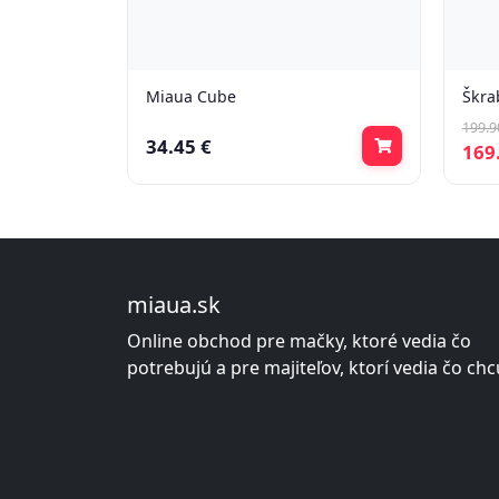
Miaua Cube
Škra
199.9
34.45 €
169
miaua.sk
Online obchod pre mačky, ktoré vedia čo
potrebujú a pre majiteľov, ktorí vedia čo chc