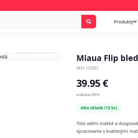
Produkty
Kliknite pre zväčšenie
Miaua Flip ble
SKU: 112221
39.95 €
vrátane DPH
Na sklade (10 ks)
Toto veľmi mäkké a dizajnov
spracovanie s kvalitnými ma