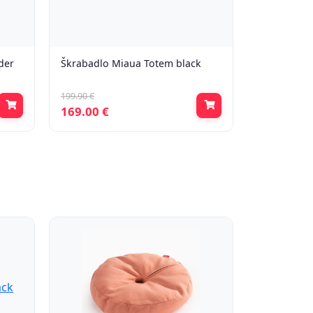
der
Škrabadlo Miaua Totem black
199.90 €
169.00 €