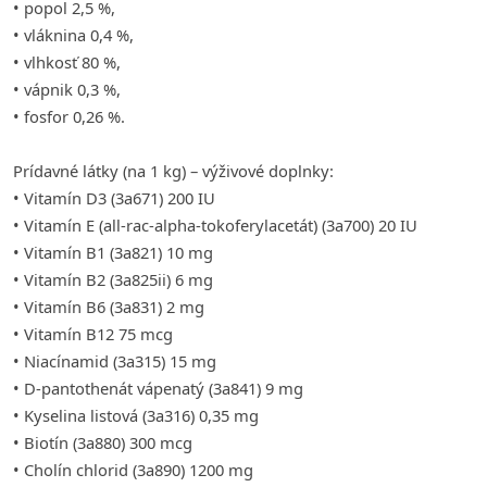
• popol 2,5 %,
• vláknina 0,4 %,
• vlhkosť 80 %,
• vápnik 0,3 %,
• fosfor 0,26 %.
Prídavné látky (na 1 kg) – výživové doplnky:
• Vitamín D3 (3a671) 200 IU
• Vitamín E (all-rac-alpha-tokoferylacetát) (3a700) 20 IU
• Vitamín B1 (3a821) 10 mg
• Vitamín B2 (3a825ii) 6 mg
• Vitamín B6 (3a831) 2 mg
• Vitamín B12 75 mcg
• Niacínamid (3a315) 15 mg
• D-pantothenát vápenatý (3a841) 9 mg
• Kyselina listová (3a316) 0,35 mg
• Biotín (3a880) 300 mcg
• Cholín chlorid (3a890) 1200 mg