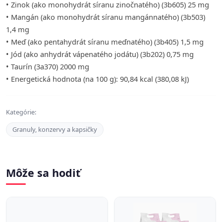
• Zinok (ako monohydrát síranu zinočnatého) (3b605) 25 mg
• Mangán (ako monohydrát síranu mangánnatého) (3b503)
1,4 mg
• Meď (ako pentahydrát síranu meďnatého) (3b405) 1,5 mg
• Jód (ako anhydrát vápenatého jodátu) (3b202) 0,75 mg
• Taurín (3a370) 2000 mg
• Energetická hodnota (na 100 g): 90,84 kcal (380,08 kJ)
Kategórie:
Granuly, konzervy a kapsičky
Môže sa hodiť