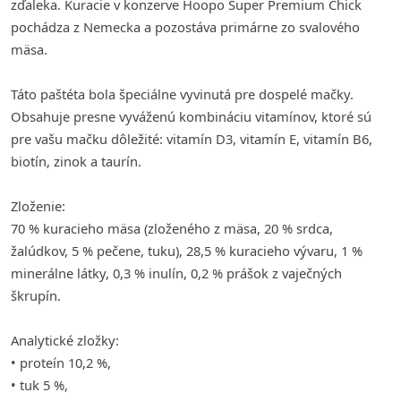
zďaleka. Kuracie v konzerve Hoopo Super Premium Chick
pochádza z Nemecka a pozostáva primárne zo svalového
mäsa.
Táto paštéta bola špeciálne vyvinutá pre dospelé mačky.
Obsahuje presne vyváženú kombináciu vitamínov, ktoré sú
pre vašu mačku dôležité: vitamín D3, vitamín E, vitamín B6,
biotín, zinok a taurín.
Zloženie:
70 % kuracieho mäsa (zloženého z mäsa, 20 % srdca,
žalúdkov, 5 % pečene, tuku), 28,5 % kuracieho vývaru, 1 %
minerálne látky, 0,3 % inulín, 0,2 % prášok z vaječných
škrupín.
Analytické zložky:
• proteín 10,2 %,
• tuk 5 %,