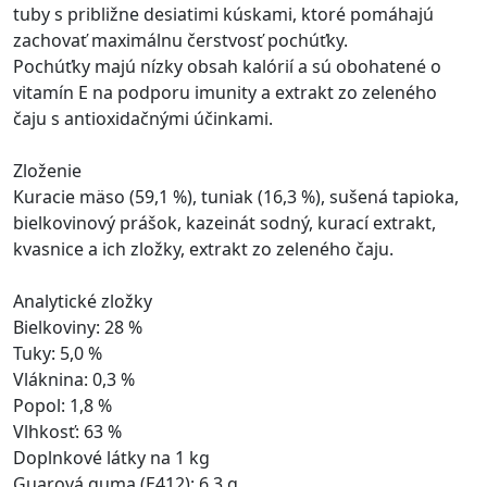
tuby s približne desiatimi kúskami, ktoré pomáhajú
zachovať maximálnu čerstvosť pochúťky.
Pochúťky majú nízky obsah kalórií a sú obohatené o
vitamín E na podporu imunity a extrakt zo zeleného
čaju s antioxidačnými účinkami.
Zloženie
Kuracie mäso (59,1 %), tuniak (16,3 %), sušená tapioka,
bielkovinový prášok, kazeinát sodný, kurací extrakt,
kvasnice a ich zložky, extrakt zo zeleného čaju.
Analytické zložky
Bielkoviny: 28 %
Tuky: 5,0 %
Vláknina: 0,3 %
Popol: 1,8 %
Vlhkosť: 63 %
Doplnkové látky na 1 kg
Guarová guma (E412): 6,3 g