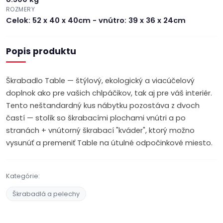
ROZMERY
Celok: 52 x 40 x 40cm - vnútro: 39 x 36 x 24cm
Popis produktu
Škrabadlo Table — štýlový, ekologický a viacúčelový
doplnok ako pre vašich chlpáčikov, tak aj pre váš interiér.
Tento neštandardný kus nábytku pozostáva z dvoch
častí — stolík so škrabacími plochami vnútri a po
stranách + vnútorný škrabací "kváder", ktorý možno
vysunúť a premeniť Table na útulné odpočinkové miesto.
Kategórie:
Škrabadlá a pelechy