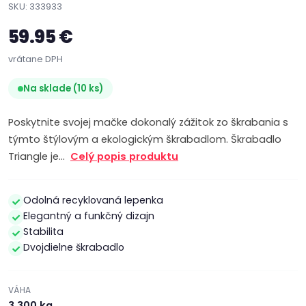
SKU: 333933
59.95 €
vrátane DPH
Na sklade (10 ks)
Poskytnite svojej mačke dokonalý zážitok zo škrabania s
týmto štýlovým a ekologickým škrabadlom. Škrabadlo
Triangle je…
Celý popis produktu
Odolná recyklovaná lepenka
Elegantný a funkčný dizajn
Stabilita
Dvojdielne škrabadlo
VÁHA
3.300 kg