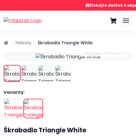
Získajte darček k obj
Pelechy
Škrabadlo Triangle White
Kliknite pre zväčšenie
Varianty:
Škrabadlo Triangle White