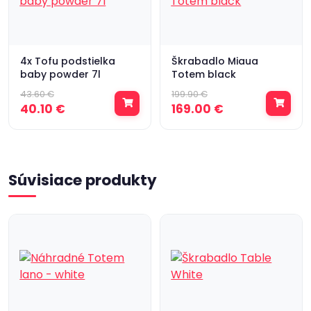
4x Tofu podstielka
Škrabadlo Miaua
baby powder 7l
Totem black
43.60 €
199.90 €
40.10 €
169.00 €
Súvisiace produkty