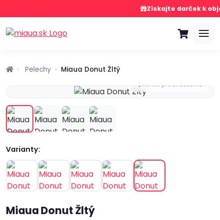
Získajte darček k obj
Pelechy
Miaua Donut Žltý
Kliknite pre zväčšenie
Varianty:
Miaua Donut Žltý