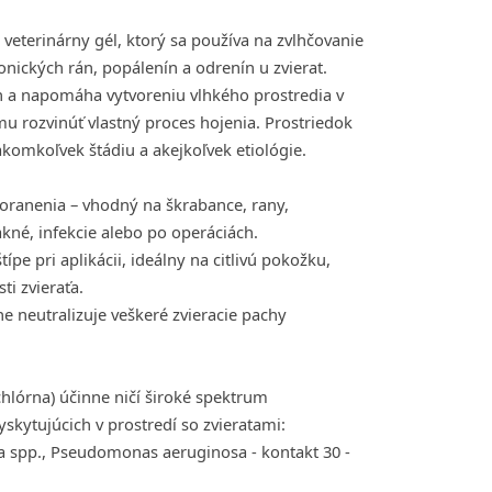
i veterinárny gél, ktorý sa používa na zvlhčovanie
onických rán, popálenín a odrenín u zvierat.
n a napomáha vytvoreniu vlhkého prostredia v
 rozvinúť vlastný proces hojenia. Prostriedok
akomkoľvek štádiu a akejkoľvek etiológie.
poranenia – vhodný na škrabance, rany,
akné, infekcie alebo po operáciách.
ípe pri aplikácii, ideálny na citlivú pokožku,
ti zvieraťa.
e neutralizuje veškeré zvieracie pachy
hlórna) účinne ničí široké spektrum
kytujúcich v prostredí so zvieratami:
lla spp., Pseudomonas aeruginosa - kontakt 30 -