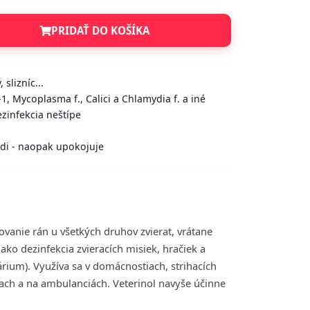
PRIDAŤ DO KOŠÍKA
slizníc...
V-1, Mycoplasma f., Calici a Chlamydia f. a iné
ezinfekcia neštípe
ždi - naopak upokojuje
ovanie rán u všetkých druhov zvierat, vrátane
 ako dezinfekcia zvieracích misiek, hračiek a
rárium). Využíva sa v domácnostiach, strihacích
iach a na ambulanciách. Veterinol navyše účinne