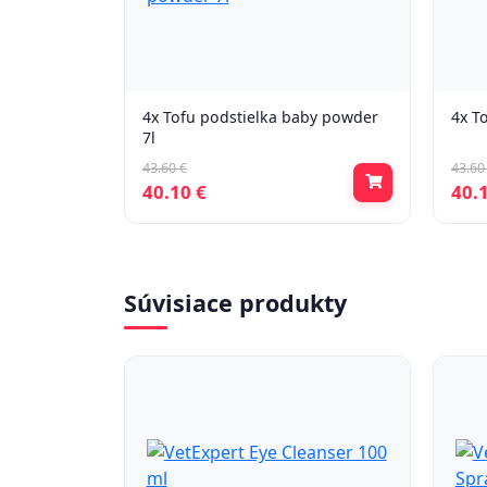
4x Tofu podstielka baby powder
4x T
7l
43.60 €
43.60
40.10 €
40.
Súvisiace produkty