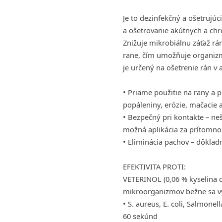
Je to dezinfekčný a ošetrujúc
a ošetrovanie akútnych a chr
Znižuje mikrobiálnu záťaž rá
rane, čím umožňuje organizmu
je určený na ošetrenie rán v 
• Priame použitie na rany a 
popáleniny, erózie, mačacie 
• Bezpečný pri kontakte – nešt
možná aplikácia za prítomnos
• Eliminácia pachov – dôkladn
EFEKTIVITA PROTI:
VETERINOL (0,06 % kyselina c
mikroorganizmov bežne sa vys
• S. aureus, E. coli, Salmone
60 sekúnd