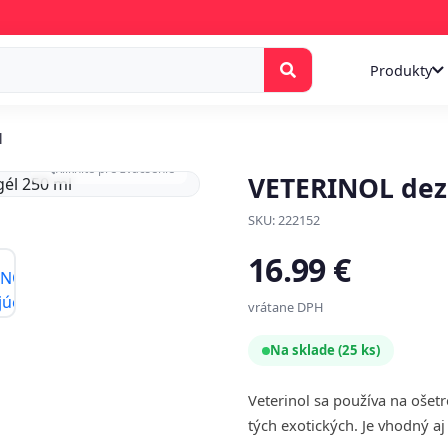
Produkty
l
Kliknite pre zväčšenie
VETERINOL dezi
SKU: 222152
16.99 €
vrátane DPH
Na sklade (25 ks)
Veterinol sa používa na ošetr
tých exotických. Je vhodný 