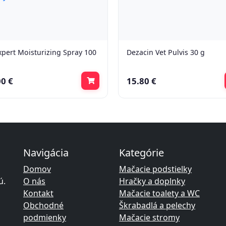
xpert Moisturizing Spray 100
Dezacin Vet Pulvis 30 g
00 €
15.80 €
Navigácia
Kategórie
Domov
Mačacie podstielky
ú.
O nás
Hračky a doplnky
Kontakt
Mačacie toalety a WC
Obchodné
Škrabadlá a pelechy
podmienky
Mačacie stromy