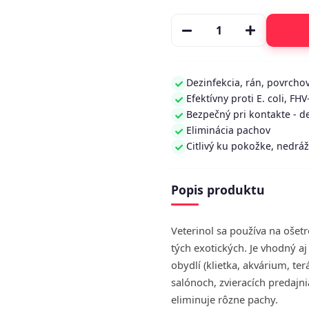
Dezinfekcia, rán, povrchov, 
Efektívny proti E. coli, FH
Bezpečný pri kontakte - d
Eliminácia pachov
Citlivý ku pokožke, nedrá
Popis produktu
Veterinol sa používa na ošetr
tých exotických. Je vhodný aj
obydlí (klietka, akvárium, te
salónoch, zvieracích predajn
eliminuje rôzne pachy.