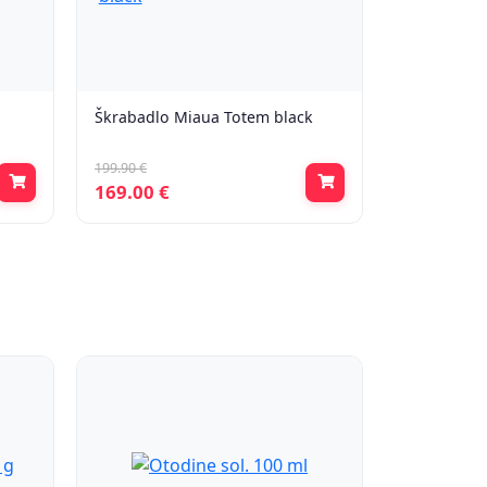
Škrabadlo Miaua Totem black
199.90 €
169.00 €